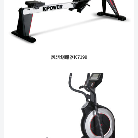
风阻划船器K7199