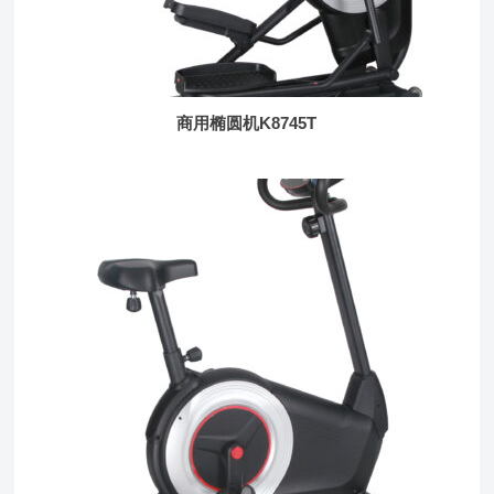
商用椭圆机K8745T