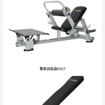
臀桥训练器K017