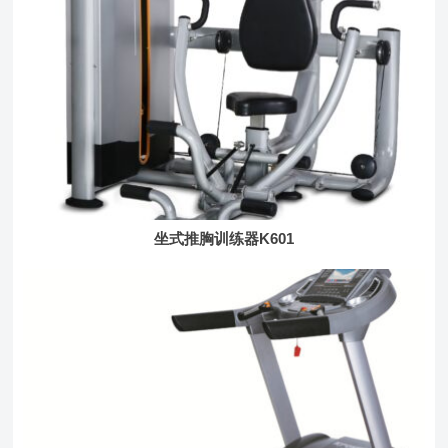
坐式推胸训练器K601