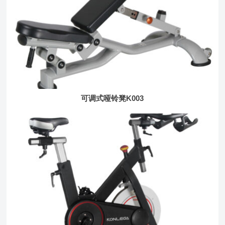
可调式哑铃凳K003