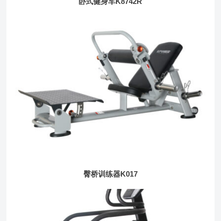
卧式健身车K8742R
臀桥训练器K017