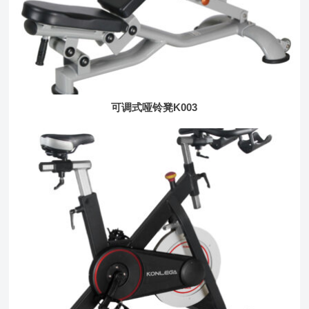
可调式哑铃凳K003