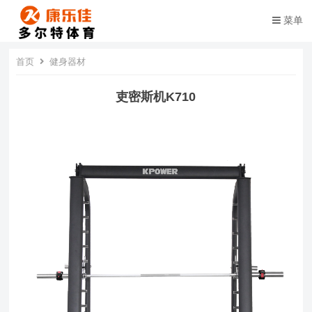
菜单
首页
健身器材
吏密斯机K710