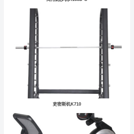
吏密斯机K710