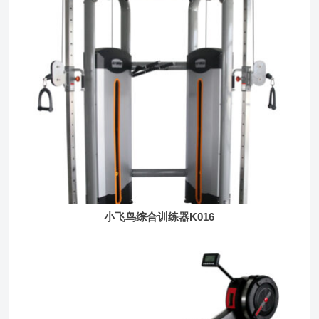
小飞鸟综合训练器K016