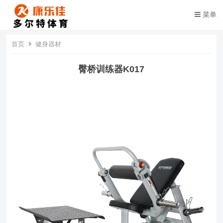
菜单
首页
健身器材
臀桥训练器K017