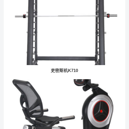
吏密斯机K710