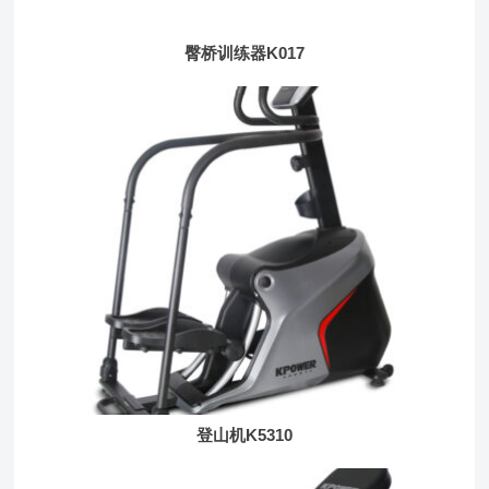
臀桥训练器K017
登山机K5310