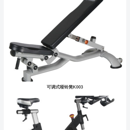
可调式哑铃凳K003