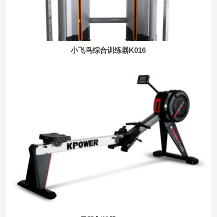
小飞鸟综合训练器K016